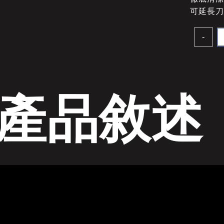
可延長
-
產品敘述