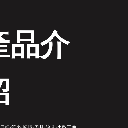
產品介
紹
刀桿·筒夾·螺帽·刀具·治具·小型工件。