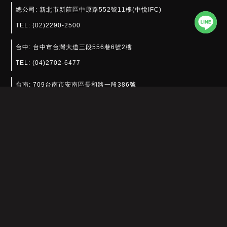
總公司:
新北市新莊區中原路552號11樓(中悅IFC)
TEL:
(02)2290-2500
台中:
台中市台灣大道三段556巷6號2樓
TEL:
(04)2702-6477
台南:
709台南市安南區長和路一段386號
TEL:
(06)700-3677
坤僑貿易有限公司
江蘇省昆山市玉山鎮集街東村15棟304室
TEL:
(0512)5750-7151
深圳市龍華區景龍建設路金蘋果花園3單元1103
TEL:
(0755)8178-6391​