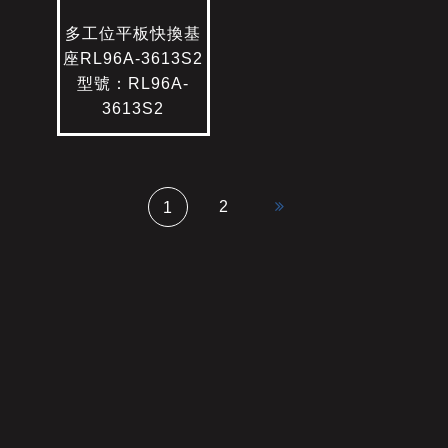
多工位平板快換基
座RL96A-3613S2
型號：RL96A-
3613S2
2
1