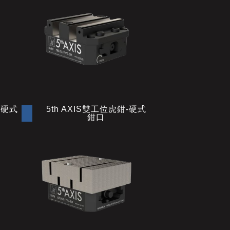
-硬式
5th AXIS雙工位虎鉗-硬式
鉗口