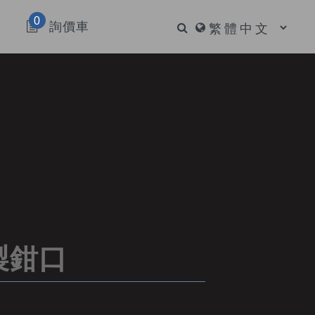
0
詢價車
鋼製鉗口