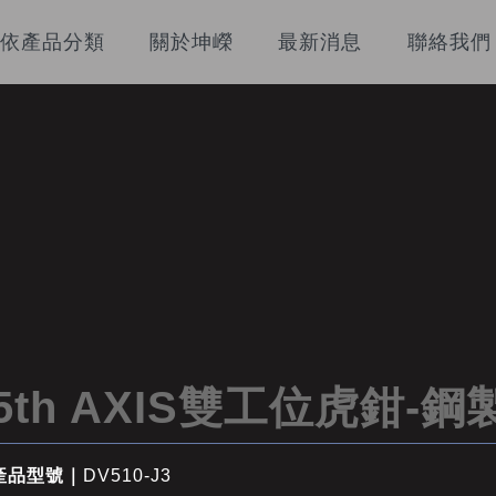
依產品分類
關於坤嶸
最新消息
聯絡我們
5th AXIS雙工位虎鉗-
產品型號｜
DV510-J3