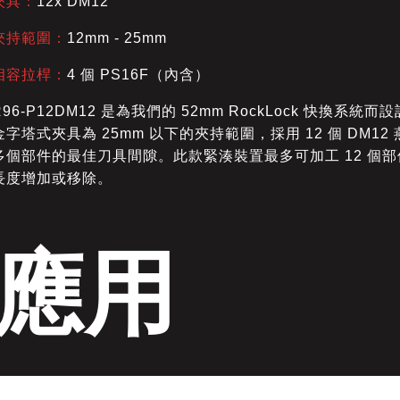
夾具：
12x DM12
夾持範圍：
12mm - 25mm
相容拉桿：
4 個 PS16F（內含）
R96-P12DM12 是為我們的 52mm RockLock 快換系
金字塔式夾具為 25mm 以下的夾持範圍，採用 12 個 DM
多個部件的最佳刀具間隙。此款緊湊裝置最多可加工 12 個
長度增加或移除。
應用