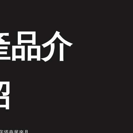
產品介
紹
金字塔燕尾夾具