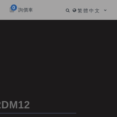
0
詢價車
DM12