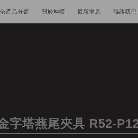
依產品分類
關於坤嶸
最新消息
聯絡我們
金字塔燕尾夾具 R52-P12