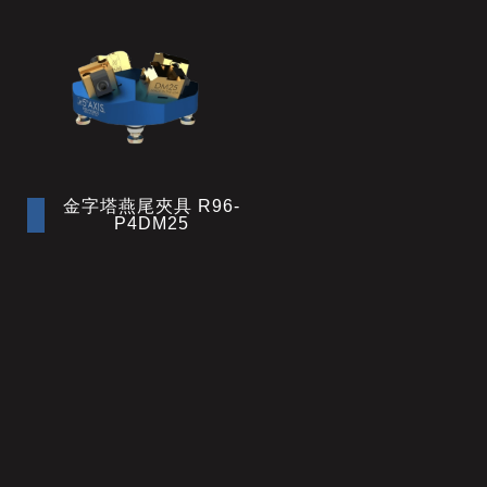
金字塔燕尾夾具 R96-
P4DM25