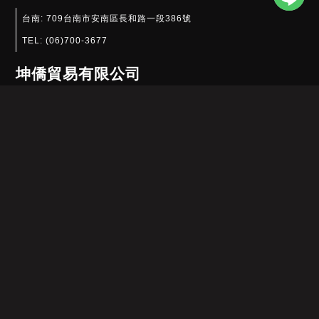
台南:
709台南市安南區長和路一段386號
TEL:
(06)700-3677
坤僑貿易有限公司
江蘇省昆山市玉山鎮集街東村15棟304室
TEL:
(0512)5750-7151
深圳市龍華區景龍建設路金蘋果花園3單元1103
TEL:
(0755)8178-6391​
MAIL： service@kun-jung.com
Copyrights © 2022 坤嶸企業有限公司 All Rights Reserved