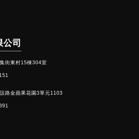
限公司
街東村15棟304室
151
設路金蘋果花園3單元1103
391​