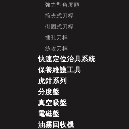
強力型角度頭
筒夾式刀桿
側固式刀桿
搪孔刀桿
絲攻刀桿
快速定位治具系統
保養維護工具
虎鉗系列
分度盤
真空吸盤
電磁盤
油霧回收機