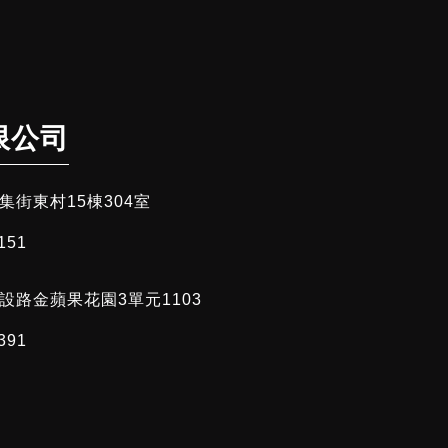
限公司
街東村15棟304室
151
設路金蘋果花園3單元1103
391​