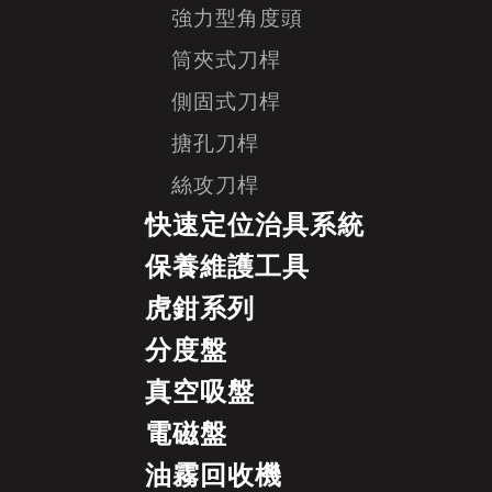
強力型角度頭
筒夾式刀桿
側固式刀桿
搪孔刀桿
絲攻刀桿
快速定位治具系統
保養維護工具
虎鉗系列
分度盤
真空吸盤
電磁盤
油霧回收機